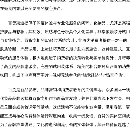
在短期内难以完全复制的核心资产。
百货渠道提供了深度体验与专业化服务的闭环。化妆品，尤其是高端
护肤品与彩妆，其功效、质感与色号极具个人化差异，非常依赖亲身试用
与专业指导。百货专柜的BA经过系统培训，能够为消费者提供一对一的
肤质诊断、产品试用、上妆技巧乃至长期护肤方案建议。这种沉浸式、互
动式的服务体验，极大地促进了消费者的决策转化与客单价提升，并培养
了高度的品牌忠诚度。完整的试用装体系、精美的柜台陈列所营造的消费
氛围，构成了电商页面图片与视频无法替代的“触觉经济”与“场景价值”。
百货是新品发布、品牌营销和消费者教育的关键阵地。众多国际一线
化妆品品牌选择将百货专柜作为新品首发地，并在此举办线下发布会、明
星见面会或美妆课堂等活动。这些活动不仅能够制造声量、吸引客流，更
能直接与核心消费群体进行深度沟通，收集一线反馈。百货的实体空间成
为了品牌故事讲述、文化传递和潮流引领的实体载体，其营销价值超越了