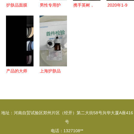
护肤品面膜
男性专用护
携手英树，
2020年1-9
批发零售与
肤品是智商
共创美丽事
月全国化妆
化妆品代理
税吗？——
业 诚招全
品行业零售
共创美丽事
从市场现状
国批发零售
数据分析 9
业新机遇
与消费者洞
代理商
月零售额增
察谈起
长13.7%
产品的大师
上海护肤品
时代,国产
代加工与美
美妆有品牌
容院有机认
无大师
证产品全链
条解决方案
地址：河南自贸试验区郑州片区（经开）第二大街58号兴华大厦A座416
号
电话：1327108**