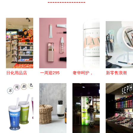
----------------
日化用品店
一周迎295
奢华呵护，
新零售浪潮
化妆品零售
家机构扎堆
随行绽放
下，小资生
的新趋势与
调研，美妆
海蓝之谜精
活化妆品加
运营策略
行业何以再
华面霜——
盟店的互联
成A股“新
旅行必备的
美妆智能化
宠”？
护肤臻品
转型之路