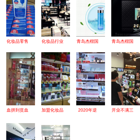
化妆品零售
化妆品行业
青岛杰楷国
青岛杰楷国
与批发 从
门店会员管
际护肤品小
际 29.9元
商业模式到
理系统营销
黑瓶系列
包邮引爆小
用户体验的
方案
29.9元包邮
黑瓶新零售
深度解析
招商会开启
招商，化妆
新零售机遇
品行业的下
一个风口
血拼到贫血
加盟化妆品
2020年逆
开业不满三
—— 香港
店如何？拥
势增长的化
月顾客盈门
十大购物扫
抱“她经
妆品连锁店
解码化妆品
货地（四）
济”，共享
如何在危机
零售的O2O