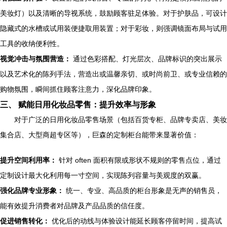
美妆灯）以及清晰的导视系统，鼓励顾客驻足体验。对于护肤品，可设计
隐藏式的水槽或试用装便捷取用装置；对于彩妆，则强调镜面布局与试用
工具的收纳便利性。
视觉冲击与氛围营造：
通过色彩搭配、灯光层次、品牌标识的突出展示
以及艺术化的陈列手法，营造出或温馨亲切、或时尚前卫、或专业信赖的
购物氛围，瞬间抓住顾客注意力，深化品牌印象。
三、 赋能日用化妆品零售：提升效率与形象
对于广泛的日用化妆品零售场景（包括百货专柜、品牌专卖店、美妆
集合店、大型商超专区等），巨森的定制柜台能带来显著价值：
提升空间利用率：
针对 often 面积有限或形状不规则的零售点位，通过
定制设计最大化利用每一寸空间，实现陈列容量与美观度的双赢。
强化品牌专业形象：
统一、专业、高品质的柜台形象是无声的销售员，
能有效提升消费者对品牌及产品品质的信任度。
促进销售转化：
优化后的动线与体验设计能延长顾客停留时间，提高试