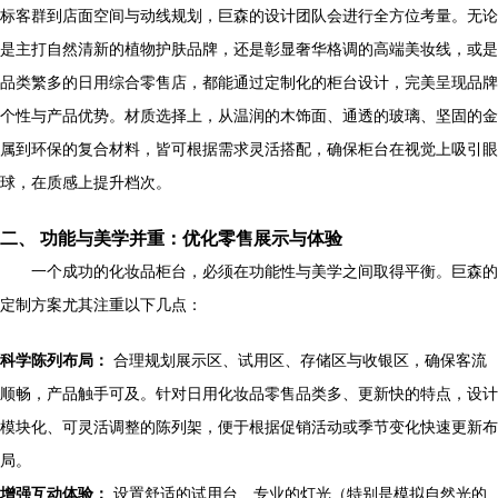
标客群到店面空间与动线规划，巨森的设计团队会进行全方位考量。无论
是主打自然清新的植物护肤品牌，还是彰显奢华格调的高端美妆线，或是
品类繁多的日用综合零售店，都能通过定制化的柜台设计，完美呈现品牌
个性与产品优势。材质选择上，从温润的木饰面、通透的玻璃、坚固的金
属到环保的复合材料，皆可根据需求灵活搭配，确保柜台在视觉上吸引眼
球，在质感上提升档次。
二、 功能与美学并重：优化零售展示与体验
一个成功的化妆品柜台，必须在功能性与美学之间取得平衡。巨森的
定制方案尤其注重以下几点：
科学陈列布局：
合理规划展示区、试用区、存储区与收银区，确保客流
顺畅，产品触手可及。针对日用化妆品零售品类多、更新快的特点，设计
模块化、可灵活调整的陈列架，便于根据促销活动或季节变化快速更新布
局。
增强互动体验：
设置舒适的试用台、专业的灯光（特别是模拟自然光的